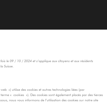
 fois le 09 / 10 / 2024 et s’applique aux citoyens et aux résidents
a Suisse.
e web ») utilise des cookies et autres technologies liées (par
le terme « cookies »). Des cookies sont également placés par des tierces
us, nous vous informons de l’utilisation des cookies sur notre site