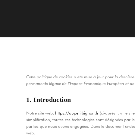
Cette politique de cookies a été mise à jour pour la dernière
permanents légaux de l’Espace Économique Européen et de l
1. Introduction
Notre site web,
https://aupetitbignon.fr
(ci-après : « le sit
simplification, toutes ces technologies sont désignées par 
parties que nous avons engagées. Dans le document ci-desso
web.