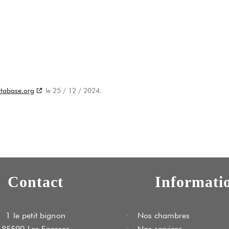
tabase.org
le 25 / 12 / 2024.
Contact
Informati
1 le petit bignon
Nos chambres
85590 Les Epesses
Nos services